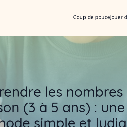
Coup de pouce
Jouer 
rendre les nombres 
on (3 à 5 ans) : une
ode simple et ludi