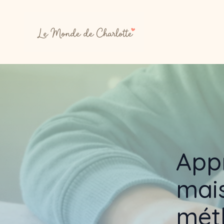
App
mais
méth