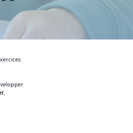
xercices
évelopper
er
,