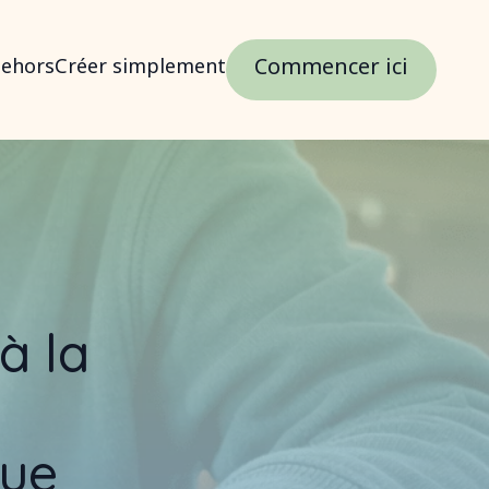
Commencer ici
dehors
Créer simplement
à la
que