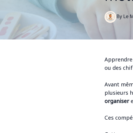
By
Le
M
Apprendre 
ou des chi
Avant mêm
plusieurs h
organiser
Ces compét